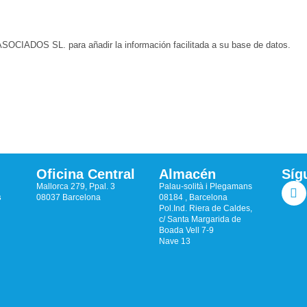
CIADOS SL. para añadir la información facilitada a su base de datos.
Oficina Central
Almacén
Síg
Mallorca 279, Ppal. 3
Palau-solità i Plegamans
s
08037 Barcelona
08184 , Barcelona
Pol.Ind. Riera de Caldes,
c/ Santa Margarida de
Boada Vell 7-9
Nave 13