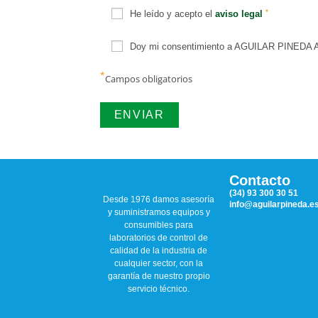
*
He leído y acepto el
aviso legal
Doy mi consentimiento a AGUILAR PINEDA ASO
*
Campos obligatorios
Contacto
(34) 93 300 30 51
Desde 1976 damos asesoría
info@aguilarpineda.e
y suministramos equipos y
consumibles para
laboratorios de control de
calidad de la industria de
cualquier sector, con la
garantía de nuestro propio
servicio técnico.