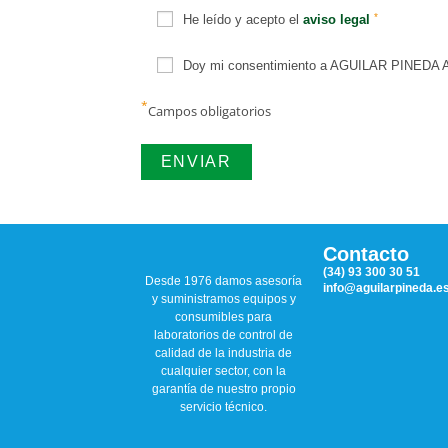
*
He leído y acepto el
aviso legal
Doy mi consentimiento a AGUILAR PINEDA ASO
*
Campos obligatorios
Contacto
(34) 93 300 30 51
Desde 1976 damos asesoría
info@aguilarpineda.e
y suministramos equipos y
consumibles para
laboratorios de control de
calidad de la industria de
cualquier sector, con la
garantía de nuestro propio
servicio técnico.