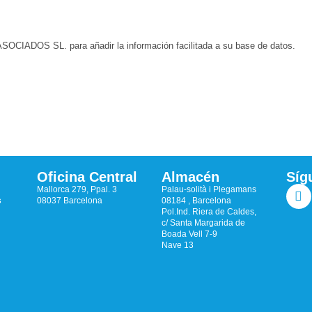
CIADOS SL. para añadir la información facilitada a su base de datos.
Oficina Central
Almacén
Síg
Mallorca 279, Ppal. 3
Palau-solità i Plegamans
s
08037 Barcelona
08184 , Barcelona
Pol.Ind. Riera de Caldes,
c/ Santa Margarida de
Boada Vell 7-9
Nave 13