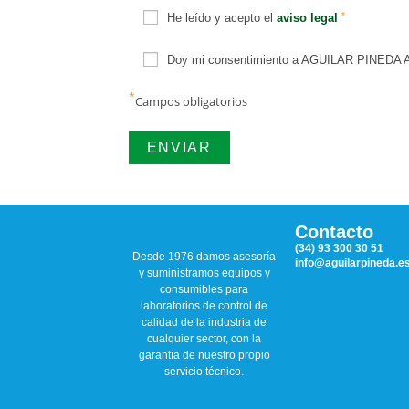
*
He leído y acepto el
aviso legal
Doy mi consentimiento a AGUILAR PINEDA ASO
*
Campos obligatorios
Contacto
(34) 93 300 30 51
Desde 1976 damos asesoría
info@aguilarpineda.e
y suministramos equipos y
consumibles para
laboratorios de control de
calidad de la industria de
cualquier sector, con la
garantía de nuestro propio
servicio técnico.