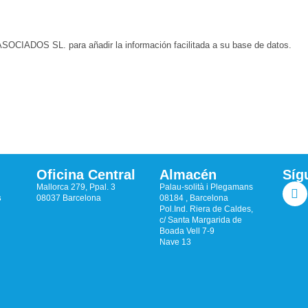
CIADOS SL. para añadir la información facilitada a su base de datos.
Oficina Central
Almacén
Síg
Mallorca 279, Ppal. 3
Palau-solità i Plegamans
s
08037 Barcelona
08184 , Barcelona
Pol.Ind. Riera de Caldes,
c/ Santa Margarida de
Boada Vell 7-9
Nave 13