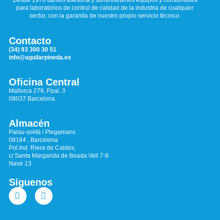
Desde 1976 damos asesoría y suministramos equipos y consumibles
para laboratorios de control de calidad de la industria de cualquier
sector, con la garantía de nuestro propio servicio técnico.
Contacto
(34) 93 300 30 51
info@aguilarpineda.es
Oficina Central
Mallorca 279, Ppal. 3
08037 Barcelona
Almacén
Palau-solità i Plegamans
08184 , Barcelona
Pol.Ind. Riera de Caldes,
c/ Santa Margarida de Boada Vell 7-9
Nave 13
Síguenos