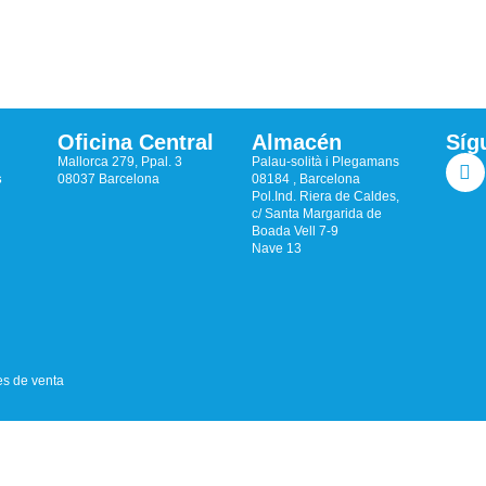
Oficina Central
Almacén
Síg
Mallorca 279, Ppal. 3
Palau-solità i Plegamans
s
08037 Barcelona
08184 , Barcelona
Pol.Ind. Riera de Caldes,
c/ Santa Margarida de
Boada Vell 7-9
Nave 13
s de venta