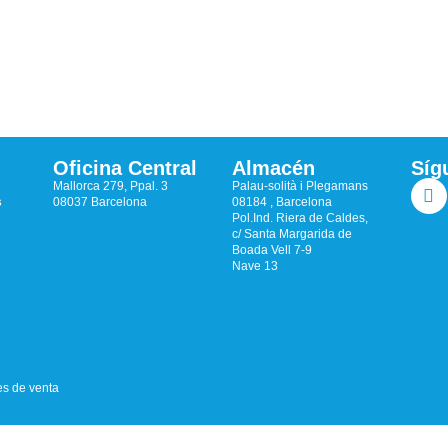
Oficina Central
Almacén
Síg
Mallorca 279, Ppal. 3
Palau-solità i Plegamans
s
08037 Barcelona
08184 , Barcelona
Pol.Ind. Riera de Caldes,
c/ Santa Margarida de
Boada Vell 7-9
Nave 13
s de venta