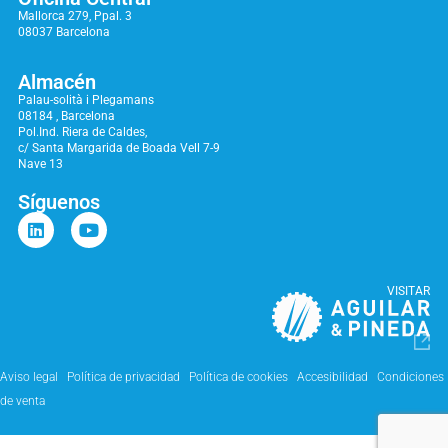
Mallorca 279, Ppal. 3
08037 Barcelona
Almacén
Palau-solità i Plegamans
08184 , Barcelona
Pol.Ind. Riera de Caldes,
c/ Santa Margarida de Boada Vell 7-9
Nave 13
Síguenos
VISITAR
Aviso legal
Política de privacidad
Política de cookies
Accesibilidad
Condiciones
de venta