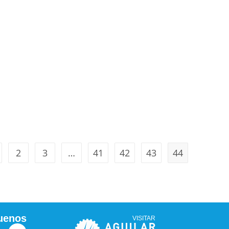
2
3
…
41
42
43
44
uenos
VISITAR