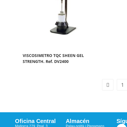
VISCOSIMETRO TQC SHEEN GEL
STRENGTH. Ref. DV2400
1
Oficina Central
Almacén
Síg
Mallorca 279, Ppal. 3
Palau-solità i Plegamans